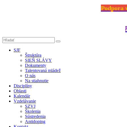
Podpora w
SJF
Štruktúra
SIEŇ SLÁVY
Dokumenty
Talentovaná mládež
O nás
Na stiahnutie
Disciplíny
Oblasti
Kalendár
Vzdelávanie
SZVJ
Školenia
Sústredenia
Antidoping
Kontakt