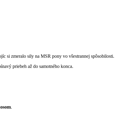
jíc si zmeralo sily na MSR pony vo všestrannej spôsobilosti.
apínavý priebeh až do samotného konca.
hosom
.