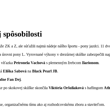
spôsobilosti
e ZK a Z, ale súťažili najmä nádeje nášho športu - pony jazdci. 11 dvo
na úrovni pony L. Vyrovnané výkony v drezúrnej skúške zabezpečili n
u víťazka
Petronela Vachová
s plemenným žrebcom
Ilarionom
.
ná
Eliška Sabová
na
Black Pearl JB
.
fne Fan Dej
.
ke po skokovej skúške skončila
Viktória Oršuliaková
s haflingom
At
se, organizačnému tímu ako aj rozhodcovskému zboru a staviteľom.