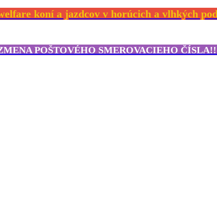
elfare koní a jazdcov v horúcich a vlhkých p
ZMENA POŠTOVÉHO SMEROVACIEHO ČÍSLA!!