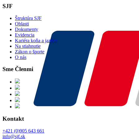
SJF
Štruktúra SJF
Oblasti
Dokumenty
Evidencia
Kariéra koňa a jazdca
Na stiahnutie
Zákon o športe
O nás
Sme Členmi
Kontakt
+421 (0)905 643 661
info@sjf.sk