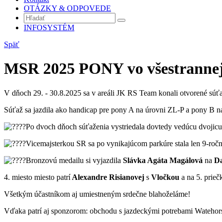
OTÁZKY & ODPOVEDE
INFOSYSTÉM
Späť
MSR 2025 PONY vo všestrannej 
V dňoch 29. - 30.8.2025 sa v areáli JK RS Team konali otvorené súťaž
Súťaž sa jazdila ako handicap pre pony A na úrovni ZL-P a pony B 
Po dvoch dňoch súťaženia vystriedala dovtedy vedúcu dvojic
Vicemajsterkou SR sa po vynikajúcom parkúre stala len 9-roč
Bronzovú medailu si vyjazdila
Slávka Agáta Magálová
na
Da
4. miesto miesto patrí
Alexandre Risianovej
s
Vločkou
a na 5. prieč
Všetkým účastníkom aj umiestneným srdečne blahoželáme!
Vďaka patrí aj sponzorom: obchodu s jazdeckými potrebami Watehor