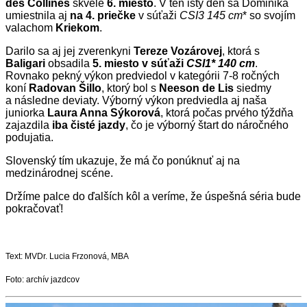
des Collines
skvelé
6. miesto
. V ten istý deň sa Dominika
umiestnila aj
na 4. priečke
v súťaži
CSI3 145 cm
* so svojím
valachom
Kriekom
.
Darilo sa aj jej zverenkyni
Tereze Vozárovej
, ktorá s
Baligari
obsadila
5. miesto v súťaži
CSI1* 140 cm
.
Rovnako pekný výkon predviedol v kategórii 7-8 ročných
koní
Radovan Šillo
, ktorý bol s
Neeson de Lis
siedmy
a následne deviaty. Výborný výkon predviedla aj naša
juniorka
Laura Anna Sýkorová
, ktorá počas prvého týždňa
zajazdila
iba čisté jazdy
, čo je výborný štart do náročného
podujatia.
Slovenský tím ukazuje, že má čo ponúknuť aj na
medzinárodnej scéne.
Držíme palce do ďalších kôl a veríme, že úspešná séria bude
pokračovať!
Text: MVDr. Lucia Frzonová, MBA
Foto: archív jazdcov