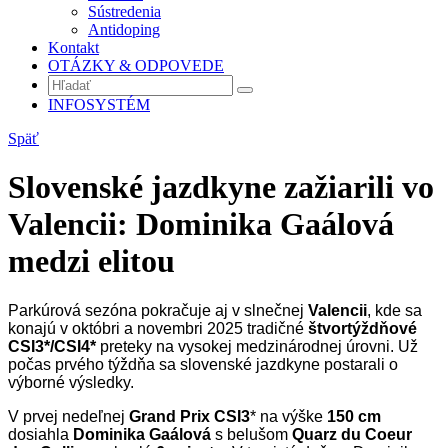
Sústredenia
Antidoping
Kontakt
OTÁZKY & ODPOVEDE
INFOSYSTÉM
Späť
Slovenské jazdkyne zažiarili vo
Valencii: Dominika Gaálová
medzi elitou
Parkúrová sezóna pokračuje aj v slnečnej
Valencii
, kde sa
konajú v októbri a novembri 2025 tradičné
štvortýždňové
CSI3*/CSI4*
preteky na vysokej medzinárodnej úrovni. Už
počas prvého týždňa sa slovenské jazdkyne postarali o
výborné výsledky.
V prvej nedeľnej
Grand Prix CSI3
* na výške
150 cm
dosiahla
Dominika Gaálová
s belušom
Quarz du Coeur