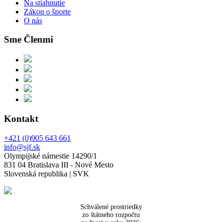
Na stiahnutie
Zákon o športe
O nás
Sme Členmi
Kontakt
+421 (0)905 643 661
info@sjf.sk
Olympijské námestie 14290/1
831 04 Bratislava III - Nové Mesto
Slovenská republika | SVK
Schválené prostriedky
zo štátneho rozpočtu