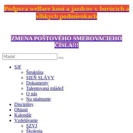
Podpora welfare koní a jazdcov v horúcich a
vlhkých podmienkach
ZMENA POŠTOVÉHO SMEROVACIEHO
ČÍSLA!!!
SJF
Štruktúra
SIEŇ SLÁVY
Dokumenty
Talentovaná mládež
O nás
Na stiahnutie
Disciplíny
Oblasti
Kalendár
Vzdelávanie
SZVJ
Školenia