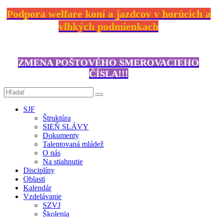
Podpora welfare koní a jazdcov v horúcich a
vlhkých podmienkach
ZMENA POŠTOVÉHO SMEROVACIEHO
ČÍSLA!!!
SJF
Štruktúra
SIEŇ SLÁVY
Dokumenty
Talentovaná mládež
O nás
Na stiahnutie
Disciplíny
Oblasti
Kalendár
Vzdelávanie
SZVJ
Školenia