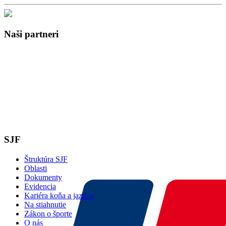
Naši partneri
SJF
Štruktúra SJF
Oblasti
Dokumenty
Evidencia
Kariéra koňa a jazdca
Na stiahnutie
Zákon o športe
O nás