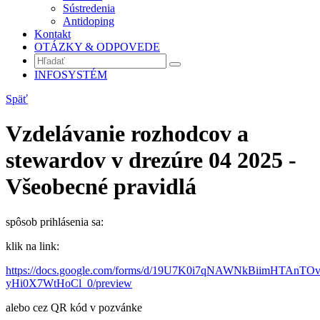
Sústredenia
Antidoping
Kontakt
OTÁZKY & ODPOVEDE
INFOSYSTÉM
Späť
Vzdelávanie rozhodcov a
stewardov v drezúre 04 2025 -
Všeobecné pravidlá
spôsob prihlásenia sa:
klik na link:
https://docs.google.com/forms/d/19U7K0i7qNAWNkBiimHTAnTO
yHi0X7WtHoCl_0/preview
alebo cez QR kód v pozvánke