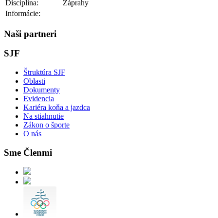
Disciplína:
Záprahy
Informácie:
Naši partneri
SJF
Štruktúra SJF
Oblasti
Dokumenty
Evidencia
Kariéra koňa a jazdca
Na stiahnutie
Zákon o športe
O nás
Sme Členmi