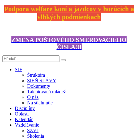
Podpora welfare koní a jazdcov v horúcich a
vlhkých podmienkach
ZMENA POŠTOVÉHO SMEROVACIEHO
ČÍSLA!!!
SJF
Štruktúra
SIEŇ SLÁVY
Dokumenty
Talentovaná mládež
O nás
Na stiahnutie
Disciplíny
Oblasti
Kalendár
Vzdelávanie
SZVJ
Školenia