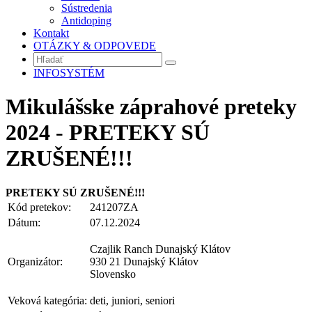
Sústredenia
Antidoping
Kontakt
OTÁZKY & ODPOVEDE
INFOSYSTÉM
Mikulášske záprahové preteky
2024 - PRETEKY SÚ
ZRUŠENÉ!!!
PRETEKY SÚ ZRUŠENÉ!!!
Kód pretekov:
241207ZA
Dátum:
07.12.2024
Czajlik Ranch Dunajský Klátov
Organizátor:
930 21 Dunajský Klátov
Slovensko
Veková kategória:
deti, juniori, seniori