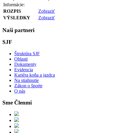
Informácie:
ROZPIS
Zobraziť
VÝSLEDKY
Zobraziť
Naši partneri
SJF
Štruktúra SJF
Oblasti
Dokumenty
Evidencia
Kariéra koňa a jazdca
Na stiahnutie
Zákon o športe
O nás
Sme Členmi