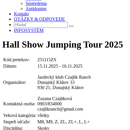
Sústredenia
Antidoping
Kontakt
OTÁZKY & ODPOVEDE
INFOSYSTÉM
Hall Show Jumping Tour 2025
Kód pretekov:
251115ZS
Dátum:
15.11.2025 - 16.11.2025
Jazdecký klub Czajlik Ranch
Organizátor:
Dunajský Klátov 33
930 21, Dunajský Klátov
Zuzana Czajliková
Kontaktná osoba:
0903/834000
czajlikranch@gmail.com
Veková kategória:
všetky
Stupeň súťaže:
M8, M9, Z, ZL, ZL+, L, L+
Disciplína:
Skoky