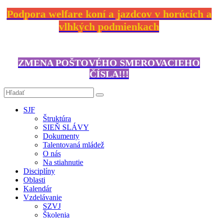
Podpora welfare koní a jazdcov v horúcich a
vlhkých podmienkach
ZMENA POŠTOVÉHO SMEROVACIEHO
ČÍSLA!!!
SJF
Štruktúra
SIEŇ SLÁVY
Dokumenty
Talentovaná mládež
O nás
Na stiahnutie
Disciplíny
Oblasti
Kalendár
Vzdelávanie
SZVJ
Školenia