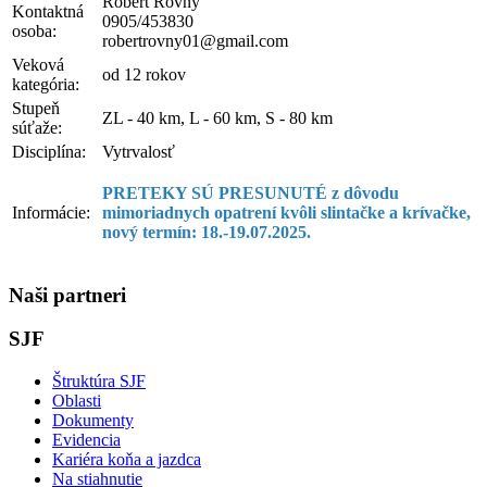
Róbert Rovný
Kontaktná
0905/453830
osoba:
robertrovny01@gmail.com
Veková
od 12 rokov
kategória:
Stupeň
ZL - 40 km, L - 60 km, S - 80 km
súťaže:
Disciplína:
Vytrvalosť
PRETEKY SÚ PRESUNUTÉ z dôvodu
Informácie:
mimoriadnych opatrení kvôli slintačke a krívačke,
nový termín: 18.-19.07.2025.
Naši partneri
SJF
Štruktúra SJF
Oblasti
Dokumenty
Evidencia
Kariéra koňa a jazdca
Na stiahnutie