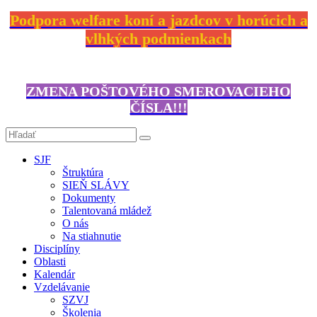
Podpora welfare koní a jazdcov v horúcich a
vlhkých podmienkach
ZMENA POŠTOVÉHO SMEROVACIEHO
ČÍSLA!!!
SJF
Štruktúra
SIEŇ SLÁVY
Dokumenty
Talentovaná mládež
O nás
Na stiahnutie
Disciplíny
Oblasti
Kalendár
Vzdelávanie
SZVJ
Školenia