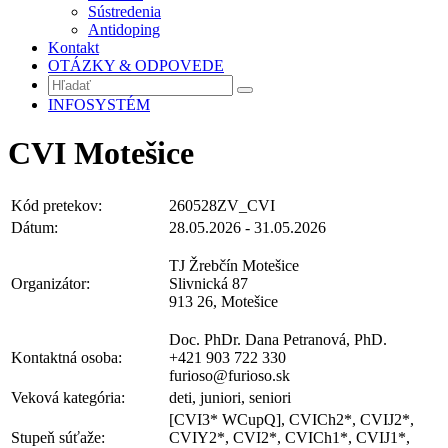
Sústredenia
Antidoping
Kontakt
OTÁZKY & ODPOVEDE
INFOSYSTÉM
CVI Motešice
Kód pretekov:
260528ZV_CVI
Dátum:
28.05.2026 - 31.05.2026
TJ Žrebčín Motešice
Organizátor:
Slivnická 87
913 26, Motešice
Doc. PhDr. Dana Petranová, PhD.
Kontaktná osoba:
+421 903 722 330
furioso@furioso.sk
Veková kategória:
deti, juniori, seniori
[CVI3* WCupQ], CVICh2*, CVIJ2*,
Stupeň súťaže:
CVIY2*, CVI2*, CVICh1*, CVIJ1*,