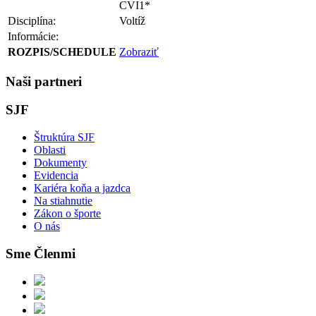
CVI1*
Disciplína:
Voltíž
Informácie:
ROZPIS/SCHEDULE
Zobraziť
Naši partneri
SJF
Štruktúra SJF
Oblasti
Dokumenty
Evidencia
Kariéra koňa a jazdca
Na stiahnutie
Zákon o športe
O nás
Sme Členmi