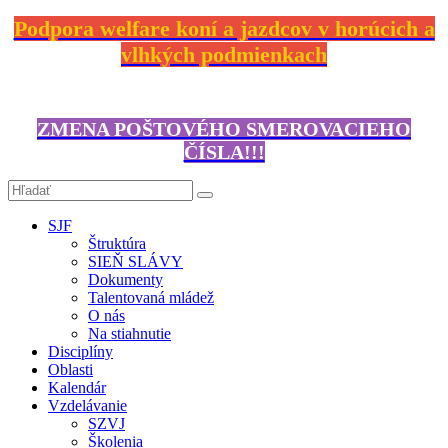
Podpora welfare koní a jazdcov v horúcich a
vlhkých podmienkach
ZMENA POŠTOVÉHO SMEROVACIEHO
ČÍSLA!!!
SJF
Štruktúra
SIEŇ SLÁVY
Dokumenty
Talentovaná mládež
O nás
Na stiahnutie
Disciplíny
Oblasti
Kalendár
Vzdelávanie
SZVJ
Školenia