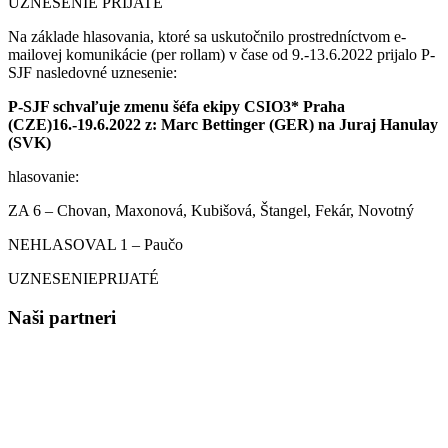
UZNESENIE PRIJATÉ
Na základe hlasovania, ktoré sa uskutočnilo prostredníctvom e-
mailovej komunikácie (per rollam) v čase od 9.-13.6.2022 prijalo P-
SJF nasledovné uznesenie:
P-SJF schvaľuje zmenu šéfa ekipy CSIO3* Praha
(CZE)16.-19.6.2022 z: Marc Bettinger (GER) na Juraj Hanulay
(SVK)
hlasovanie:
ZA 6 – Chovan, Maxonová, Kubišová, Štangel, Fekár, Novotný
NEHLASOVAL 1 – Paučo
UZNESENIEPRIJATÉ
Naši partneri