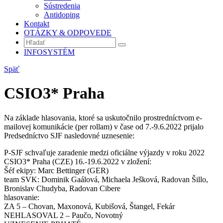
Sústredenia
Antidoping
Kontakt
OTÁZKY & ODPOVEDE
INFOSYSTÉM
Späť
CSIO3* Praha
Na základe hlasovania, ktoré sa uskutočnilo prostredníctvom e-
mailovej komunikácie (per rollam) v čase od 7.-9.6.2022 prijalo
Predsedníctvo SJF nasledovné uznesenie:
P-SJF schvaľuje zaradenie medzi oficiálne výjazdy v roku 2022
CSIO3* Praha (CZE) 16.-19.6.2022 v zložení:
Šéf ekipy: Marc Bettinger (GER)
team SVK: Dominik Gaálová, Michaela Ješková, Radovan Šillo,
Bronislav Chudyba, Radovan Cibere
hlasovanie:
ZA 5 – Chovan, Maxonová, Kubišová, Štangel, Fekár
NEHLASOVAL 2 – Paučo, Novotný