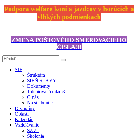
Podpora welfare koní a jazdcov v horúcich a
vlhkých podmienkach
ZMENA POŠTOVÉHO SMEROVACIEHO
ČÍSLA!!!
SJF
Štruktúra
SIEŇ SLÁVY
Dokumenty
Talentovaná mládež
O nás
Na stiahnutie
Disciplíny
Oblasti
Kalendár
Vzdelávanie
SZVJ
Školenia