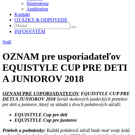
Sústredenia
Antidoping
Kontakt
OTÁZKY & ODPOVEDE
INFOSYSTÉM
Späť
OZNAM pre usporiadateľov
EQUISTYLE CUP PRE DETI
A JUNIOROV 2018
OZNAM PRE USPORIADATEĽOV
EQUISTYLE CUP PRE
DETI A JUNIOROV 2018
Seriál skokových jazdeckých pretekov
pre deti a juniorov, ktorý sa skladá z dvoch pohárových súťaží:
EQUISTYLE Cup pre deti
EQUISTYLE Cup pre juniorov
Priebeh a podmienky:
Každá pohárová súťaž bude mať svoje kolá