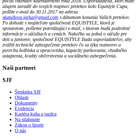
počas víkendov kalendárneho roku 2018. Usporiadatelia, ktorí máte
záujem zaradiť do svojich rozpisov pretekov kolo Equistyle Cupu,
pošlite e-mail do 30.11.2017 na adresu
skatullova.jarka@gmail.com
s dátumom konania Vašich pretekov.
Po dohode s majiteľom spoločnosti EQUISTYLE, ktorá je
sponzorom, pošleme potvrdzujúci e-mail, v ktorom budú podrobné
informácie o súťažiach a cenách. Nakoľko sa jedná o súťaže pre
deti a juniorov, spoločnosť EQUISTYLE žiada usporiadateľov, aby
zvážili technické zabezpečenie pretekov čo sa týka rozmerov a
povrchu kolbiska a opracoviska, kapacity parkovania, vhodného
ustajnenia, kvality občerstvenia a sociálneho zabezpečenia.
Naši partneri
SJF
Štruktúra SJF
Oblasti
Dokumenty
Evidencia
Kariéra koňa a jazdca
Na stiahnutie
Zákon o športe
O nás