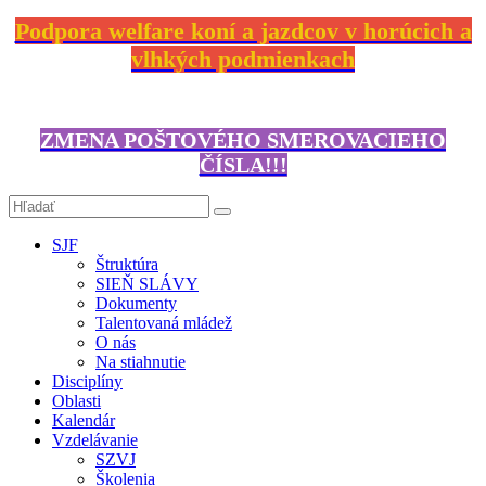
Podpora welfare koní a jazdcov v horúcich a
vlhkých podmienkach
ZMENA POŠTOVÉHO SMEROVACIEHO
ČÍSLA!!!
SJF
Štruktúra
SIEŇ SLÁVY
Dokumenty
Talentovaná mládež
O nás
Na stiahnutie
Disciplíny
Oblasti
Kalendár
Vzdelávanie
SZVJ
Školenia