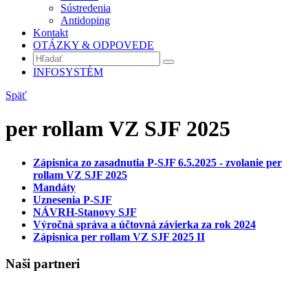
Sústredenia
Antidoping
Kontakt
OTÁZKY & ODPOVEDE
INFOSYSTÉM
Späť
per rollam VZ SJF 2025
Zápisnica zo zasadnutia P-SJF 6.5.2025 - zvolanie per
rollam VZ SJF 2025
Mandáty
Uznesenia P-SJF
NÁVRH-Stanovy SJF
Výročná správa a účtovná závierka za rok 2024
Zápisnica per rollam VZ SJF 2025 II
Naši partneri