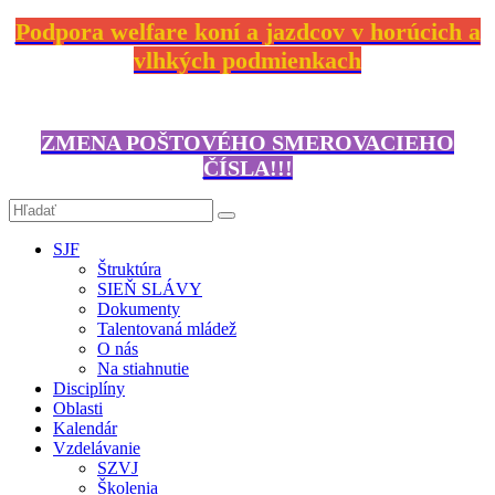
Podpora welfare koní a jazdcov v horúcich a
vlhkých podmienkach
ZMENA POŠTOVÉHO SMEROVACIEHO
ČÍSLA!!!
SJF
Štruktúra
SIEŇ SLÁVY
Dokumenty
Talentovaná mládež
O nás
Na stiahnutie
Disciplíny
Oblasti
Kalendár
Vzdelávanie
SZVJ
Školenia