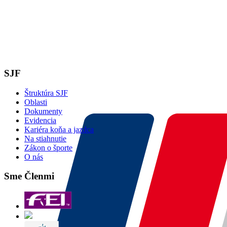
SJF
Štruktúra SJF
Oblasti
Dokumenty
Evidencia
Kariéra koňa a jazdca
Na stiahnutie
Zákon o športe
O nás
Sme Členmi