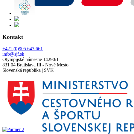
Kontakt
+421 (0)905 643 661
info@sjf.sk
Olympijské námestie 14290/1
831 04 Bratislava III - Nové Mesto
Slovenská republika | SVK