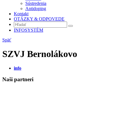
Sústredenia
Antidoping
Kontakt
OTÁZKY & ODPOVEDE
INFOSYSTÉM
Späť
SZVJ Bernolákovo
info
Naši partneri