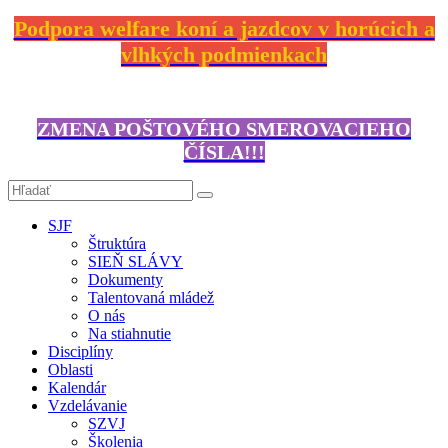
Podpora welfare koní a jazdcov v horúcich a
vlhkých podmienkach
ZMENA POŠTOVÉHO SMEROVACIEHO
ČÍSLA!!!
SJF
Štruktúra
SIEŇ SLÁVY
Dokumenty
Talentovaná mládež
O nás
Na stiahnutie
Disciplíny
Oblasti
Kalendár
Vzdelávanie
SZVJ
Školenia