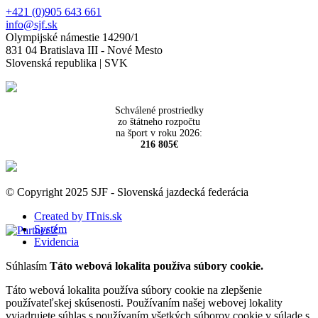
+421 (0)905 643 661
info@sjf.sk
Olympijské námestie 14290/1
831 04 Bratislava III - Nové Mesto
Slovenská republika | SVK
Schválené prostriedky
zo štátneho rozpočtu
na šport v roku 2026:
216 805€
© Copyright 2025 SJF - Slovenská jazdecká federácia
Created by ITnis.sk
Systém
Evidencia
Súhlasím
Táto webová lokalita používa súbory cookie.
Táto webová lokalita používa súbory cookie na zlepšenie
používateľskej skúsenosti. Používaním našej webovej lokality
vyjadrujete súhlas s používaním všetkých súborov cookie v súlade s