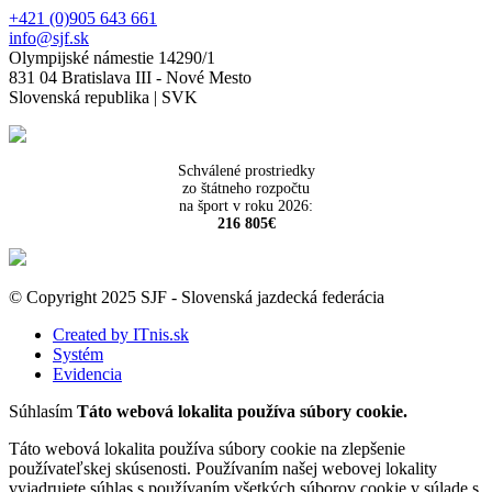
+421 (0)905 643 661
info@sjf.sk
Olympijské námestie 14290/1
831 04 Bratislava III - Nové Mesto
Slovenská republika | SVK
Schválené prostriedky
zo štátneho rozpočtu
na šport v roku 2026:
216 805€
© Copyright 2025 SJF - Slovenská jazdecká federácia
Created by ITnis.sk
Systém
Evidencia
Súhlasím
Táto webová lokalita používa súbory cookie.
Táto webová lokalita používa súbory cookie na zlepšenie
používateľskej skúsenosti. Používaním našej webovej lokality
vyjadrujete súhlas s používaním všetkých súborov cookie v súlade s