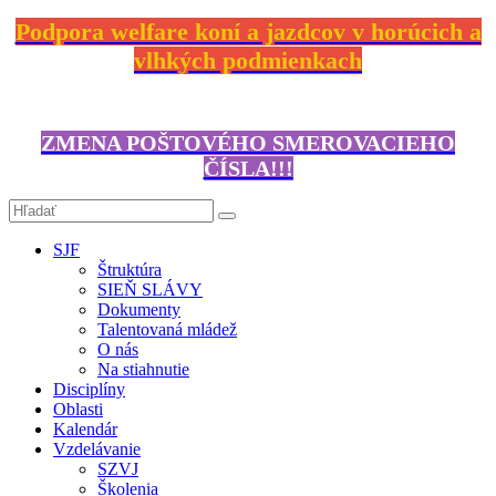
Podpora welfare koní a jazdcov v horúcich a
vlhkých podmienkach
ZMENA POŠTOVÉHO SMEROVACIEHO
ČÍSLA!!!
SJF
Štruktúra
SIEŇ SLÁVY
Dokumenty
Talentovaná mládež
O nás
Na stiahnutie
Disciplíny
Oblasti
Kalendár
Vzdelávanie
SZVJ
Školenia