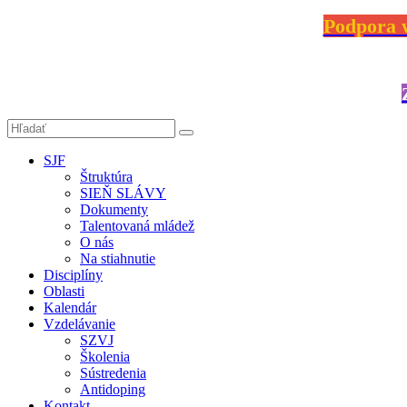
Podpora w
SJF
Štruktúra
SIEŇ SLÁVY
Dokumenty
Talentovaná mládež
O nás
Na stiahnutie
Disciplíny
Oblasti
Kalendár
Vzdelávanie
SZVJ
Školenia
Sústredenia
Antidoping
Kontakt