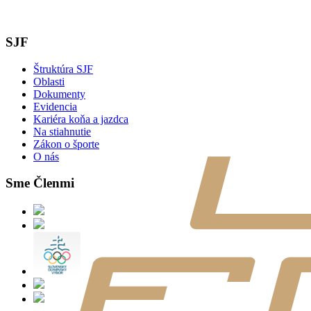
SJF
Štruktúra SJF
Oblasti
Dokumenty
Evidencia
Kariéra koňa a jazdca
Na stiahnutie
Zákon o športe
O nás
Sme Členmi