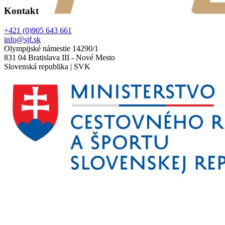
Kontakt
+421 (0)905 643 661
info@sjf.sk
Olympijské námestie 14290/1
831 04 Bratislava III - Nové Mesto
Slovenská republika | SVK