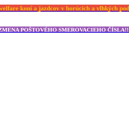
elfare koní a jazdcov v horúcich a vlhkých p
ZMENA POŠTOVÉHO SMEROVACIEHO ČÍSLA!!