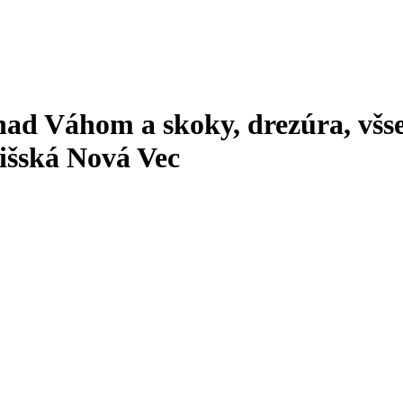
ad Váhom a skoky, drezúra, všse
išská Nová Vec