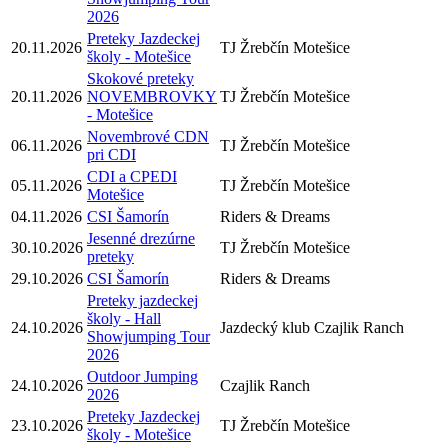
2026
Preteky Jazdeckej
20.11.2026
TJ Žrebčín Motešice
školy - Motešice
Skokové preteky
20.11.2026
NOVEMBROVKY
TJ Žrebčín Motešice
- Motešice
Novembrové CDN
06.11.2026
TJ Žrebčín Motešice
pri CDI
CDI a CPEDI
05.11.2026
TJ Žrebčín Motešice
Motešice
04.11.2026
CSI Šamorín
Riders & Dreams
Jesenné drezúrne
30.10.2026
TJ Žrebčín Motešice
preteky
29.10.2026
CSI Šamorín
Riders & Dreams
Preteky jazdeckej
školy - Hall
24.10.2026
Jazdecký klub Czajlik Ranch
Showjumping Tour
2026
Outdoor Jumping
24.10.2026
Czajlik Ranch
2026
Preteky Jazdeckej
23.10.2026
TJ Žrebčín Motešice
školy - Motešice