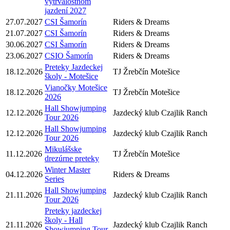
vytrvalostnom
jazdení 2027
27.07.2027
CSI Šamorín
Riders & Dreams
21.07.2027
CSI Šamorín
Riders & Dreams
30.06.2027
CSI Šamorín
Riders & Dreams
23.06.2027
CSIO Šamorín
Riders & Dreams
Preteky Jazdeckej
18.12.2026
TJ Žrebčín Motešice
školy - Motešice
Vianočky Motešice
18.12.2026
TJ Žrebčín Motešice
2026
Hall Showjumping
12.12.2026
Jazdecký klub Czajlik Ranch
Tour 2026
Hall Showjumping
12.12.2026
Jazdecký klub Czajlik Ranch
Tour 2026
Mikulášske
11.12.2026
TJ Žrebčín Motešice
drezúrne preteky
Winter Master
04.12.2026
Riders & Dreams
Series
Hall Showjumping
21.11.2026
Jazdecký klub Czajlik Ranch
Tour 2026
Preteky jazdeckej
školy - Hall
21.11.2026
Jazdecký klub Czajlik Ranch
Showjumping Tour