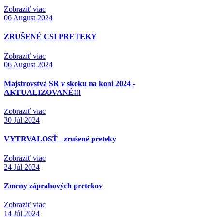
Zobraziť viac
06
August 2024
ZRUŠENÉ CSI PRETEKY
Zobraziť viac
06
August 2024
Majstrovstvá SR v skoku na koni 2024 -
AKTUALIZOVANÉ!!!
Zobraziť viac
30
Júl 2024
VYTRVALOSŤ - zrušené preteky
Zobraziť viac
24
Júl 2024
Zmeny záprahových pretekov
Zobraziť viac
14
Júl 2024