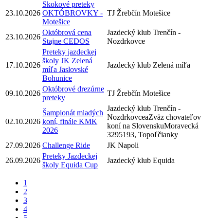
Skokové preteky
23.10.2026
OKTÓBROVKY -
TJ Žrebčín Motešice
Motešice
Októbrová cena
Jazdecký klub Trenčín -
23.10.2026
Stajne CEDOS
Nozdrkovce
Preteky jazdeckej
školy JK Zelená
17.10.2026
Jazdecký klub Zelená míľa
míľa Jaslovské
Bohunice
Októbrové drezúrne
09.10.2026
TJ Žrebčín Motešice
preteky
Jazdecký klub Trenčín -
Šampionát mladých
NozdrkovceaZväz chovateľov
02.10.2026
koní, finále KMK
koní na SlovenskuMoravecká
2026
3295193, Topoľčianky
27.09.2026
Challenge Ride
JK Napoli
Preteky Jazdeckej
26.09.2026
Jazdecký klub Equida
školy Equida Cup
1
2
3
4
5