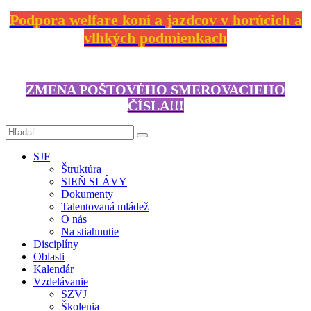
Podpora welfare koní a jazdcov v horúcich a
vlhkých podmienkach
ZMENA POŠTOVÉHO SMEROVACIEHO
ČÍSLA!!!
SJF
Štruktúra
SIEŇ SLÁVY
Dokumenty
Talentovaná mládež
O nás
Na stiahnutie
Disciplíny
Oblasti
Kalendár
Vzdelávanie
SZVJ
Školenia