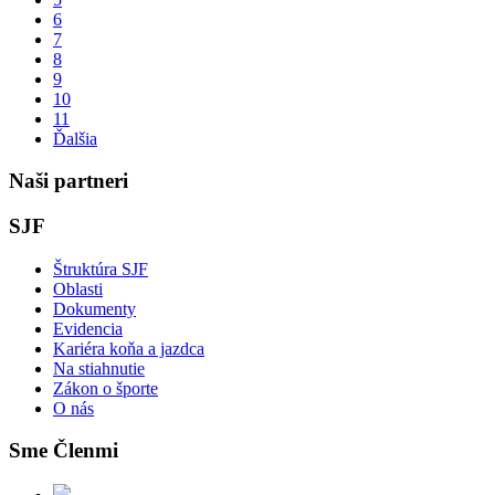
6
7
8
9
10
11
Ďalšia
Naši partneri
SJF
Štruktúra SJF
Oblasti
Dokumenty
Evidencia
Kariéra koňa a jazdca
Na stiahnutie
Zákon o športe
O nás
Sme Členmi