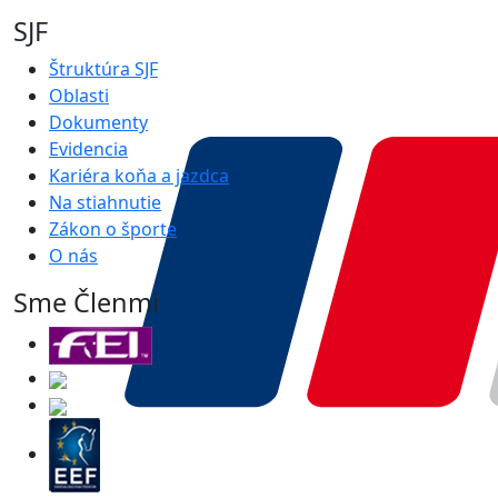
SJF
Štruktúra SJF
Oblasti
Dokumenty
Evidencia
Kariéra koňa a jazdca
Na stiahnutie
Zákon o športe
O nás
Sme Členmi