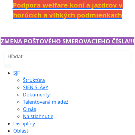
Podpora welfare koní a jazdcov v
horúcich a vlhkých podmienkach
ZMENA POŠTOVÉHO SMEROVACIEHO ČÍSLA!!!
SJF
Štruktúra
SIEŇ SLÁVY
Dokumenty
Talentovaná mládež
O nás
Na stiahnutie
Disciplíny
Oblasti